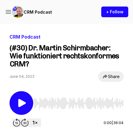
+ Follow
CRM Podcast
CRM Podcast
(#30) Dr. Martin Schirmbacher:
Wie funktioniert rechtskonformes
CRM?
Share
June 04, 2023
Use Left/Right to seek, Home/End to jump to st
0:00
|
36:04