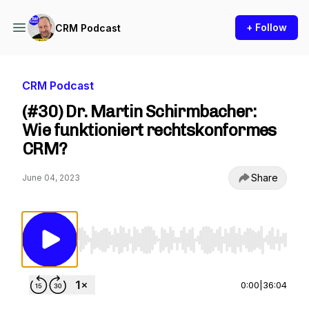
+ Follow
CRM Podcast
CRM Podcast
(#30) Dr. Martin Schirmbacher:
Wie funktioniert rechtskonformes
CRM?
Share
June 04, 2023
Use Left/Right to seek, Home/End to jump to st
0:00
|
36:04