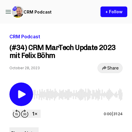
+ Follow
CRM Podcast
CRM Podcast
(#34) CRM MarTech Update 2023
mit Felix Böhm
Share
October 28, 2023
Use Left/Right to seek, Home/End to jump to st
0:00
|
31:24