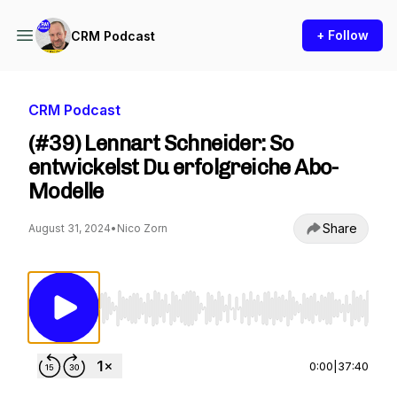
+ Follow
CRM Podcast
CRM Podcast
(#39) Lennart Schneider: So
entwickelst Du erfolgreiche Abo-
Modelle
Share
August 31, 2024
•
Nico Zorn
Use Left/Right to seek, Home/End to jump to st
0:00
|
37:40