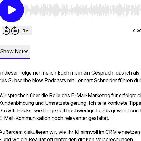
Use Left/Right to seek, Home/End to jump to start o
0:0
Show Notes
In dieser Folge nehme ich Euch mit in ein Gespräch, das ich als
des
Subscribe Now
Podcasts mit Lennart Schneider führen dur
Wir sprechen über die Rolle des E-Mail-Marketing für erfolgrei
Kundenbindung und Umsatzsteigerung. Ich teile konkrete Tipp
Growth Hacks, wie Ihr gezielt hochwertige Leads gewinnt und 
E-Mail-Kommunikation noch relevanter gestaltet.
Außerdem diskutieren wir, wie Ihr KI sinnvoll im CRM einsetzen
– und wo die Realität oft hinter den großen Versprechungen