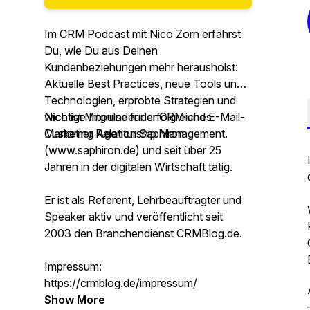
Im CRM Podcast mit Nico Zorn erfährst
Du, wie Du aus Deinen
Kundenbeziehungen mehr herausholst:
Aktuelle Best Practices, neue Tools und
Technologien, erprobte Strategien und
wichtige Impulse für erfolgreiches
Nico ist Mitgründer der CRM und E-Mail-
Customer Relationship Management.
Marketing Agentur Saphiron
(www.saphiron.de) und seit über 25
Jahren in der digitalen Wirtschaft tätig.
Er ist als Referent, Lehrbeauftragter und
Speaker aktiv und veröffentlicht seit
2003 den Branchendienst CRMBlog.de.
Impressum:
https://crmblog.de/impressum/
Show More