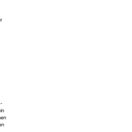
r
g-
in
nen
en