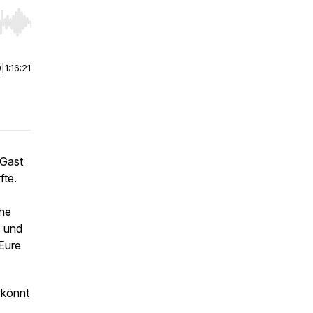
r end. Hold shift to jump forward or backward.
0
|
1:16:21
 Gast
fte.
che
s und
Eure
 könnt