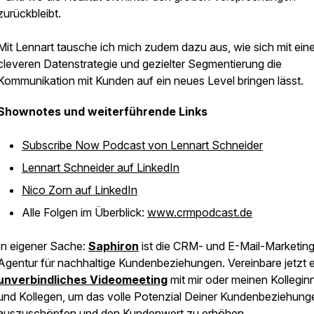
zurückbleibt.
Mit Lennart tausche ich mich zudem dazu aus, wie sich mit eine
cleveren Datenstrategie und gezielter Segmentierung die
Kommunikation mit Kunden auf ein neues Level bringen lässt.
Shownotes und weiterführende Links
Subscribe Now Podcast von Lennart Schneider
Lennart Schneider auf LinkedIn
Nico Zorn auf LinkedIn
Alle Folgen im Überblick:
www.crmpodcast.de
In eigener Sache:
Saphiron
ist die CRM- und E-Mail-Marketin
Agentur für nachhaltige Kundenbeziehungen. Vereinbare jetzt e
unverbindliches Videomeeting
mit mir oder meinen Kollegin
und Kollegen, um das volle Potenzial Deiner Kundenbeziehung
auszuschöpfen und den Kundenwert zu erhöhen.