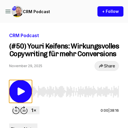
+ Follow
CRM Podcast
CRM Podcast
(#50) Youri Keifens: Wirkungsvolles
Copywriting für mehr Conversions
Share
November 29, 2025
Use Left/Right to seek, Home/End to jump to st
0:00
|
38:16