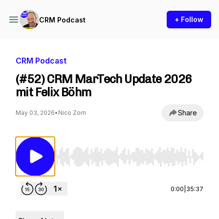
+ Follow
CRM Podcast
CRM Podcast
(#52) CRM MarTech Update 2026
mit Felix Böhm
Share
May 03, 2026
•
Nico Zorn
Use Left/Right to seek, Home/End to jump to st
0:00
|
35:37